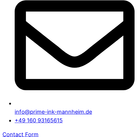
info@prime-ink-mannheim.de
+49 160 93165615
Contact Form