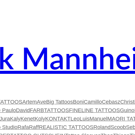
nk Mannhe
TATTOOS
Artem
Ave
Big Tattoos
Boni
Camillo
Cebasz
Christ
 Paulo
David
FARBTATTOOS
FINELINE TATTOOS
Guino
Jura
Kaly
Kenet
Koly
KONTAKT
Leo
Luis
Manuel
MAORI TA
 Studio
Rafa
Raff
REALISTIC TATTOOS
Roland
Scoob
Seb