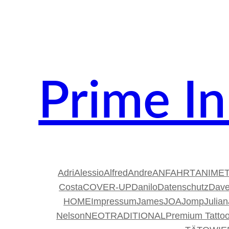
Prime I
Adri
Alessio
Alfred
Andre
ANFAHRT
ANIME
Costa
COVER-UP
Danilo
Datenschutz
Dave
HOME
Impressum
James
JOA
Jomp
Julian
Nelson
NEOTRADITIONAL
Premium Tattoo