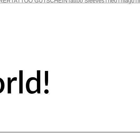
RER
TATTOO GUTSCHEIN
Tattoo Sleeves
Theo
Thiago
T
rld!