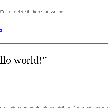
it or delete it, then start writing!
ed
llo world!”
and deleting comments, please visit the Comments screen