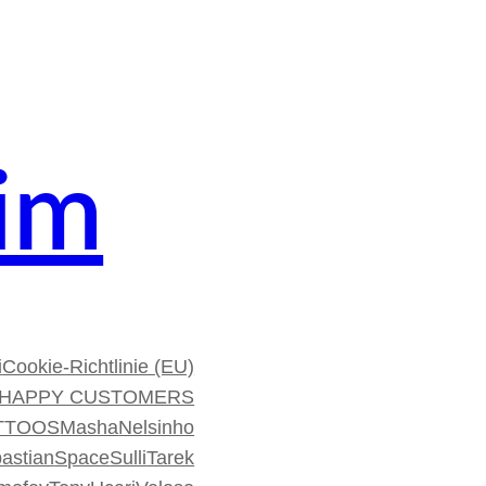
im
i
Cookie-Richtlinie (EU)
HAPPY CUSTOMERS
TTOOS
Masha
Nelsinho
astian
Space
Sulli
Tarek